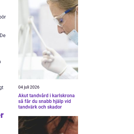
bör
 De
a
04 juli 2026
gt
Akut tandvård i karlskrona
så får du snabb hjälp vid
tandvärk och skador
r