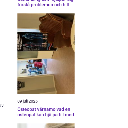
förstå problemen och hitta
vägen vidare
h
09 juli 2026
av
Osteopat värnamo vad en
osteopat kan hjälpa till med