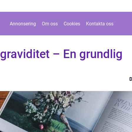
Annonsering
Om oss
Cookies
Kontakta oss
graviditet – En grundlig
D