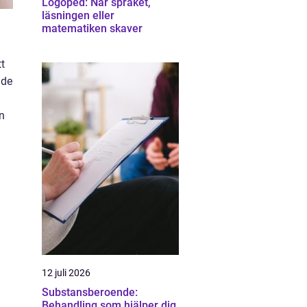
Logoped: När språket,
läsningen eller
matematiken skaver
tt
nde
n
12 juli 2026
Substansberoende:
Behandling som hjälper dig