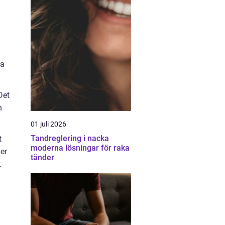
ga
Det
n
01 juli 2026
Tandreglering i nacka
t
moderna lösningar för raka
er
tänder
.