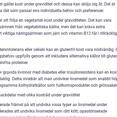
det gäller kost under graviditet och dessa kan skilja sig åt. Det är
älja det som passar ens individuella behov och preferenser.
er att följa en vegetarisk kost under graviditeten. Det kan vara
sämnen från vegetabiliska källor, men det kan kräva extra
 viktiga näringsämnen som järn och vitamin B12 får i tillräckli
tenintolerans eller celiaki kan en glutenfri kost vara nödvändig. 
ringsbehov uppfylls genom att inkludera alternativa källor till glute
sfria proteiner.
r gravida kvinnor med diabetes eller insulinresistens kan en kos
laktig. Detta innebär att man undviker livsmedel som snabbt höj
ngsamma kolhydratkällor som fullkornsprodukter och grönsaker
ackdelar med olika kostråd under graviditet
erade främst på att undvika vissa typer av livsmedel under
erades att undvika livsmedel som rått kött, opastöriserade