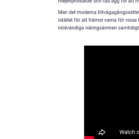
mejeriprodukter och råa ägg för att 
Men det moderna tillvägagångssättet h
istället för att främst varna för vissa
nödvändiga näringsämnen samtidigt s