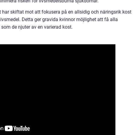
minimera risken för livsmedelsburna sjukdomar.
ar skiftat mot att fokusera på en allsidig och näringsrik kost
 livsmedel. Detta ger gravida kvinnor möjlighet att få alla
om de njuter av en varierad kost.