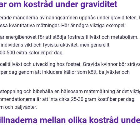
ar om kostråd under graviditet
derade mängderna av näringsämnen uppnås under graviditeten, 
sa kvantitativa mätningar. Här är några viktiga exempel:
ar energibehovet för att stödja fostrets tillväxt och metabolism.
ndividens vikt och fysiska aktivitet, men generellt
0-500 extra kalorier per dag.
 celltillväxt och utveckling hos fostret. Gravida kvinnor bör sträv
n per dag genom att inkludera källor som kött, baljväxter och
örstoppning och bibehålla en hälsosam matsmältning är det vikti
kommendationerna är att inta cirka 25-30 gram kostfiber per dag
rn och baljväxter.
llnaderna mellan olika kostråd unde