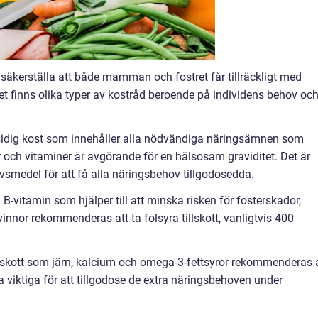
tt säkerställa att både mamman och fostret får tillräckligt med
et finns olika typer av kostråd beroende på individens behov oc
allsidig kost som innehåller alla nödvändiga näringsämnen som
ler och vitaminer är avgörande för en hälsosam graviditet. Det är
livsmedel för att få alla näringsbehov tillgodosedda.
ig B-vitamin som hjälper till att minska risken för fosterskador,
vinnor rekommenderas att ta folsyra tillskott, vanligtvis 400
tillskott som järn, kalcium och omega-3-fettsyror rekommenderas 
a viktiga för att tillgodose de extra näringsbehoven under