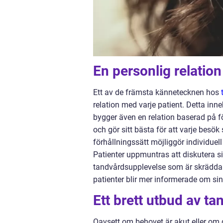
En personlig relation
Ett av de främsta kännetecknen hos
relation med varje patient. Detta in
bygger även en relation baserad på 
och gör sitt bästa för att varje besö
förhållningssätt möjliggör individue
Patienter uppmuntras att diskutera s
tandvårdsupplevelse som är skräddarsyd
patienter blir mer informerade om s
Ett brett utbud av ta
Oavsett om behovet är akut eller om d