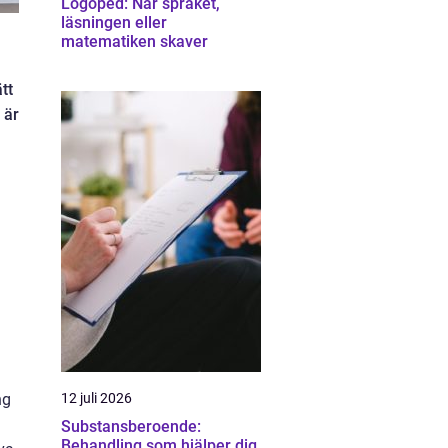
Logoped: När språket,
läsningen eller
matematiken skaver
tt
 är
ng
12 juli 2026
Substansberoende:
Behandling som hjälper dig