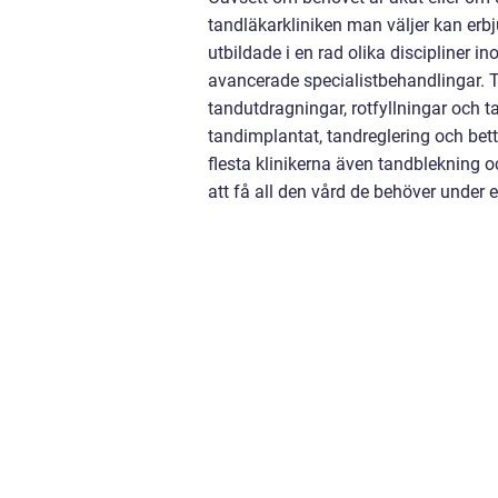
tandläkarkliniken man väljer kan erbj
utbildade i en rad olika discipliner in
avancerade specialistbehandlingar. T
tandutdragningar, rotfyllningar och
tandimplantat, tandreglering och bett
flesta klinikerna även tandblekning o
att få all den vård de behöver under