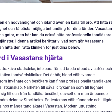
 en nödvändighet och ibland även en källa till oro. Att hitta rä
ygghet och få bästa möjliga behandling för dina tänder. Vasastan
ma gator, men här kan du också hitta professionella tandläkare
jänster. I denna artikel berättar vi vad som gör Vasastans
n hitta den rätta kliniken för just dina behov.
rd i Vasastans hjärta
raktiva stadsdelar, inte bara för sitt breda utbud av caféer och
ativa tandvårdskliniker. Det är här, bland välbevarade
 som invånare och besökare kan finna professionella tandläkare
stkunskap. Närheten till såväl citykärnan som till lugnare
 sig till och från tandläkarbesöket, oavsett om man är boende i
ndra delar av Stockholm. Patienternas välbefinnande och tillgå
okus hos många tandläkare i Vasastan. Modern utrustning