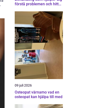
va
förstå problemen och hitta
r
vägen vidare
09 juli 2026
Osteopat värnamo vad en
osteopat kan hjälpa till med