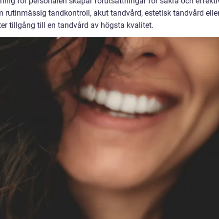
ing för personalen skapar förutsättningar för säkra och effekti
 rutinmässig tandkontroll, akut tandvård, estetisk tandvård elle
 tillgång till en tandvård av högsta kvalitet.