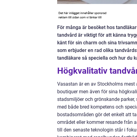
För många är besöket hos tandläkaren
tandvård är viktigt för att känna tr
känt för sin charm och sina trivsam
som erbjuder en rad olika tandvårdst
tandläkare så speciella och hur du ka
Högkvalitativ tandvå
Vasastan är en av Stockholms mest att
boutiquer men även för sina högkvalit
stadsmiljöer och grönskande parker,
med både bred kompetens och speciali
bostadsområden gör det enkelt att ta
området eller kommer resande från a
till den senaste teknologin står i f