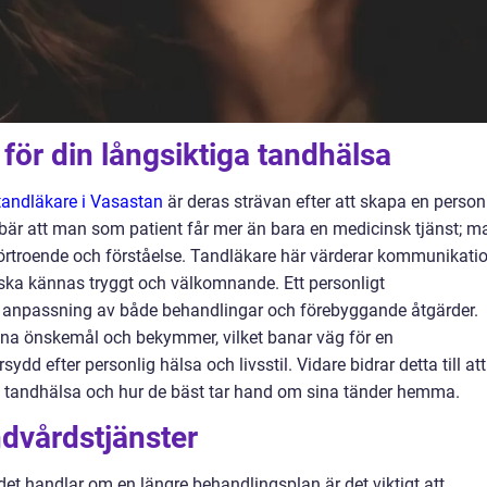
 för din långsiktiga tandhälsa
tandläkare i Vasastan
är deras strävan efter att skapa en person
nebär att man som patient får mer än bara en medicinsk tjänst; m
förtroende och förståelse. Tandläkare här värderar kommunikati
k ska kännas tryggt och välkomnande. Ett personligt
ll anpassning av både behandlingar och förebyggande åtgärder.
ina önskemål och bekymmer, vilket banar väg för en
d efter personlig hälsa och livsstil. Vidare bidrar detta till att
in tandhälsa och hur de bäst tar hand om sina tänder hemma.
ndvårdstjänster
et handlar om en längre behandlingsplan är det viktigt att