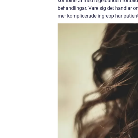
kombinerat med regelbunden fortbildn
behandlingar. Vare sig det handlar om
mer komplicerade ingrepp har patienter