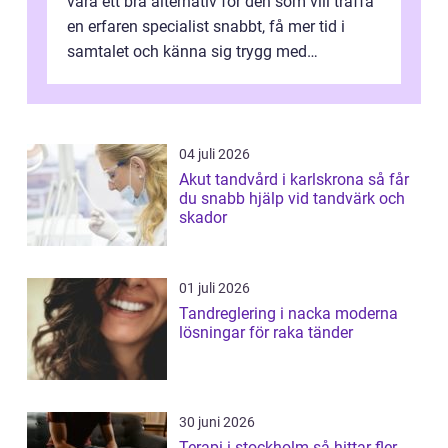
vara ett bra alternativ för den som vill träffa
en erfaren specialist snabbt, få mer tid i
samtalet och känna sig trygg med
uppföljningen. I en tid där många ...
04 juli 2026
Akut tandvård i karlskrona så får
du snabb hjälp vid tandvärk och
skador
01 juli 2026
Tandreglering i nacka moderna
lösningar för raka tänder
30 juni 2026
Terapi i stockholm så hittar fler