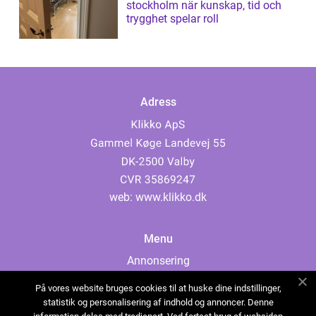
stockholm när kunskap, tid och
trygghet spelar roll
Adress
web:
www.klikko.dk
Menu
Annonsering
Om oss
På vores website bruges cookies til at huske dine indstillinger,
Cookies
statistik og personalisering af indhold og annoncer. Denne