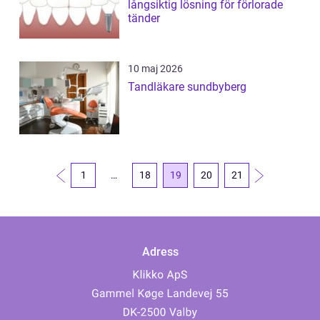
långsiktig lösning för förlorade
tänder
10 maj 2026
Tandläkare sundbyberg
1
…
18
19
20
21
Adress