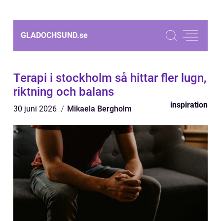
GLADOCHSUND.
se
Terapi i stockholm så hittar fler lugn,
riktning och balans
inspiration
30 juni 2026
Mikaela Bergholm