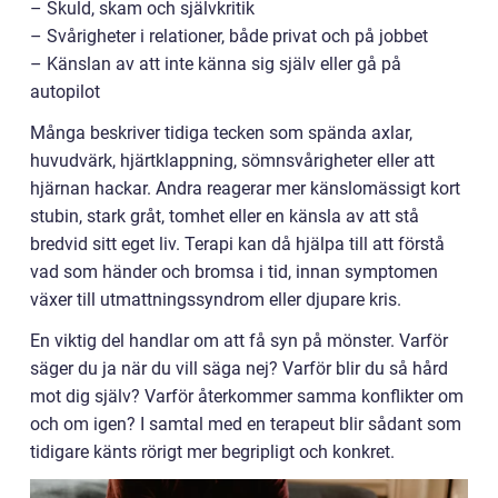
– Skuld, skam och självkritik
– Svårigheter i relationer, både privat och på jobbet
– Känslan av att inte känna sig själv eller gå på
autopilot
Många beskriver tidiga tecken som spända axlar,
huvudvärk, hjärtklappning, sömnsvårigheter eller att
hjärnan hackar. Andra reagerar mer känslomässigt kort
stubin, stark gråt, tomhet eller en känsla av att stå
bredvid sitt eget liv. Terapi kan då hjälpa till att förstå
vad som händer och bromsa i tid, innan symptomen
växer till utmattningssyndrom eller djupare kris.
En viktig del handlar om att få syn på mönster. Varför
säger du ja när du vill säga nej? Varför blir du så hård
mot dig själv? Varför återkommer samma konflikter om
och om igen? I samtal med en terapeut blir sådant som
tidigare känts rörigt mer begripligt och konkret.