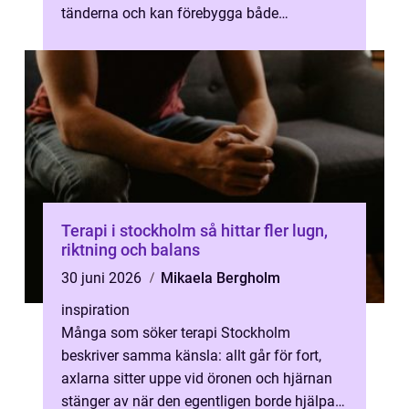
tänderna och kan förebygga både
huvudvärk och käkproblem. I Nacka väljer
allt fl...
Terapi i stockholm så hittar fler lugn,
riktning och balans
30 juni 2026
Mikaela Bergholm
inspiration
Många som söker terapi Stockholm
beskriver samma känsla: allt går för fort,
axlarna sitter uppe vid öronen och hjärnan
stänger av när den egentligen borde hjälpa