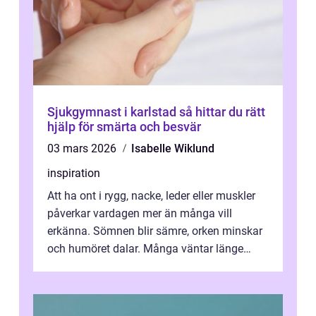
Sjukgymnast i karlstad så hittar du rätt
hjälp för smärta och besvär
03 mars 2026
Isabelle Wiklund
inspiration
Att ha ont i rygg, nacke, leder eller muskler
påverkar vardagen mer än många vill
erkänna. Sömnen blir sämre, orken minskar
och humöret dalar. Många väntar länge
innan de söker hjälp, trots att en erf...