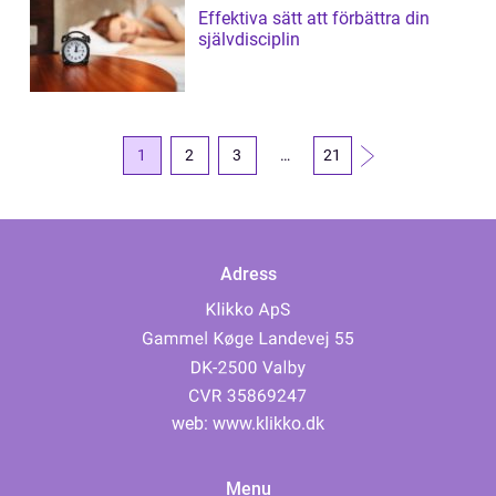
Effektiva sätt att förbättra din
självdisciplin
1
2
3
…
21
Adress
web:
www.klikko.dk
Menu