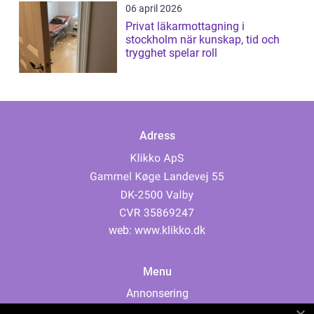
06 april 2026
Privat läkarmottagning i
stockholm när kunskap, tid och
trygghet spelar roll
Adress
web:
www.klikko.dk
Menu
Annonsering
Om oss