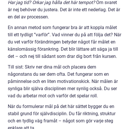
Har jag tid? Orkar jag hålla det här tempot?
Om svaret
är nej behöver du justera. Det är inte ett nederlag. Det är
en del av processen.
En annan metod som fungerar bra är att koppla målet
till ett tydligt ”varför”. Vad vinner du på att följa det? När
du vet varför förändringen betyder något får målet en
känslomässig förankring. Det blir lättare att säga ja till
det – och nej till sådant som drar dig bort från kursen.
Till sist: Skriv ner dina mål och placera dem
någonstans du ser dem ofta. Det fungerar som en
påminnelse och en liten motivationskick. När målen är
synliga blir själva disciplinen mer synlig också. Du ser
vad du arbetar mot och varför det spelar roll.
När du formulerar mål på det här sättet bygger du en
stabil grund för självdisciplin. Du får riktning, struktur
och en tydlig väg framåt – något som gör varje steg
enklare att ta.