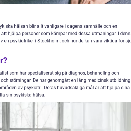
iska hälsan blir allt vanligare i dagens samhälle och en
l i att hjälpa personer som kämpar med dessa utmaningar. I denn
av en psykiatriker i Stockholm, och hur de kan vara viktiga för sj
er?
alist som har specialiserat sig på diagnos, behandling och
ch störningar. De har genomgått en lång medicinsk utbildning
mråden av psykiatri. Deras huvudsakliga mål är att hjälpa sina
ålla sin psykiska hälsa.