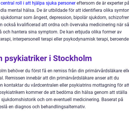
central roll i att hjälpa sjuka personer
eftersom de är experter p
la mental hälsa. De är utbildade för att identifiera olika symto
a sjukdomar som ångest, depression, bipolär sjukdom, schizofren
rn också kvalificerad att ordna och övervaka medicinering när s
tå och hantera sina symptom. De kan erbjuda olika former av
rapi, interpersonell terapi eller psykodynamisk terapi, beroende
en psykiatriker i Stockholm
holm behöver du först få en remiss från din primärvårdsläkare ell
al. Remissen innebär att din primärvårdsläkare anser att du
en kontaktar du vårdcentralen eller psykiatrins mottagning för at
 psykiatrikern kommer de att bedöma din hälsa genom att ställa
e sjukdomshistorik och om eventuell medicinering. Baserat på
lå en diagnos och behandlingsalternativ.