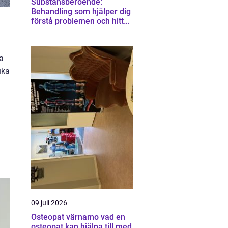
Substansberoende:
Behandling som hjälper dig
förstå problemen och hitta
vägen vidare
a
uka
09 juli 2026
Osteopat värnamo vad en
osteopat kan hjälpa till med