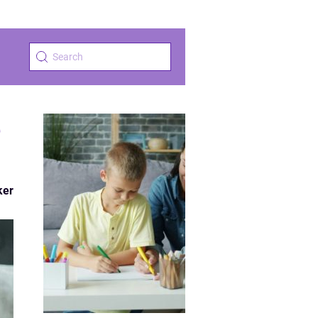
e
ker