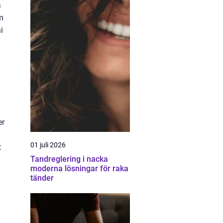
å
m
i
å
er
01 juli 2026
t
Tandreglering i nacka
moderna lösningar för raka
tänder