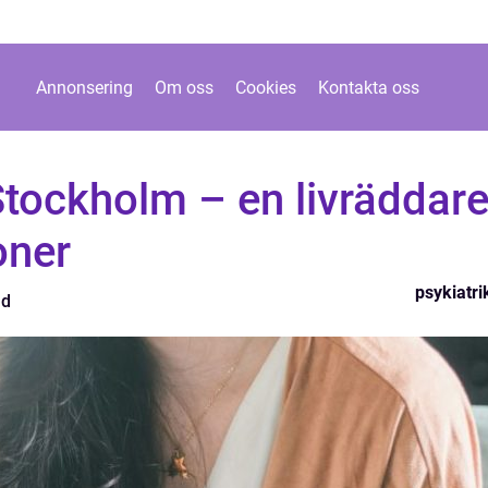
Annonsering
Om oss
Cookies
Kontakta oss
 Stockholm – en livräddar
oner
psykiatri
nd