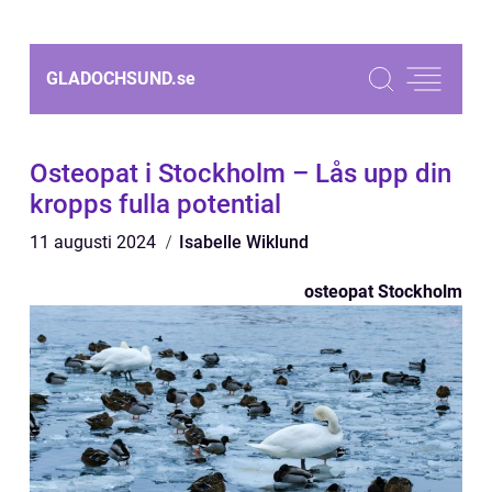
GLADOCHSUND.
se
Osteopat i Stockholm – Lås upp din
kropps fulla potential
11 augusti 2024
Isabelle Wiklund
osteopat Stockholm