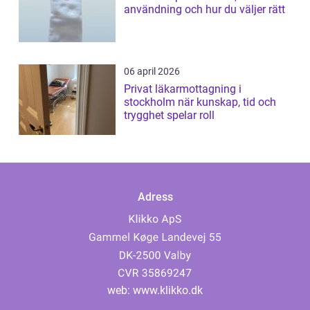
användning och hur du väljer rätt
06 april 2026
Privat läkarmottagning i
stockholm när kunskap, tid och
trygghet spelar roll
Adress
web:
www.klikko.dk