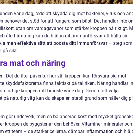
unden varje dag, redo att skydda dig mot bakterier, virus och an
n behöver det stöd för att fungera som bäst. Det handlar inte o
illskott, utan om vardagsvanor som stärker kroppen på riktigt. 
och återhämtning kan du hjälpa ditt immunförsvar att hålla sig
kla men effektiva sätt att boosta ditt immunförsvar
– steg som
 på sikt.
ra mat och näring
en. Det du äter påverkar hur väl kroppen kan försvara sig mot
te skyddsfaktorerna finns faktiskt på tallriken. Näring handlar i
an om att ge kroppen rätt bränsle varje dag. Genom att välja
 på naturlig väg kan du skapa en stabil grund som håller dig p
som gör underverk, men en balanserad kost med mycket grönsake
n ger kroppen de byggstenar den behöver. Vitaminer, mineraler och
m ett team – de stärker cellerna, dämpar inflammation och hjäl