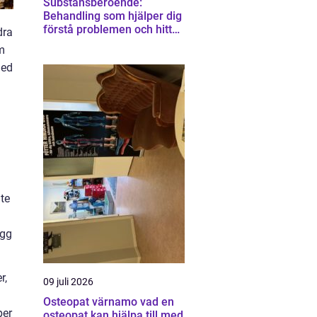
Substansberoende:
Behandling som hjälper dig
förstå problemen och hitta
dra
vägen vidare
m
Med
nte
igg
r,
09 juli 2026
Osteopat värnamo vad en
per
osteopat kan hjälpa till med