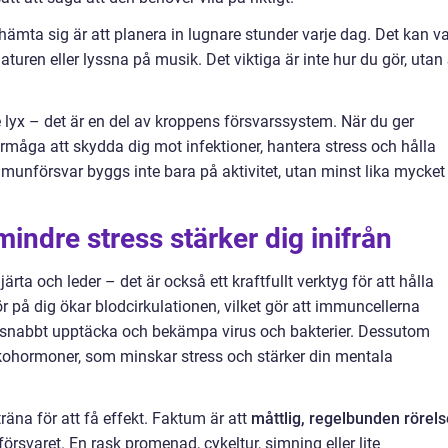
rhämta sig är att planera in lugnare stunder varje dag. Det kan v
i naturen eller lyssna på musik. Det viktiga är inte hur du gör, utan
 lyx – det är en del av kroppens försvarssystem. När du ger
förmåga att skydda dig mot infektioner, hantera stress och hålla
mmunförsvar byggs inte bara på aktivitet, utan minst lika mycket
indre stress stärker dig inifrån
järta och leder – det är också ett kraftfullt verktyg för att hålla
 på dig ökar blodcirkulationen, vilket gör att immuncellerna
ch snabbt upptäcka och bekämpa virus och bakterier. Dessutom
ckohormoner, som minskar stress och stärker din mentala
räna för att få effekt. Faktum är att
måttlig, regelbunden rörels
rsvaret. En rask promenad, cykeltur, simning eller lite