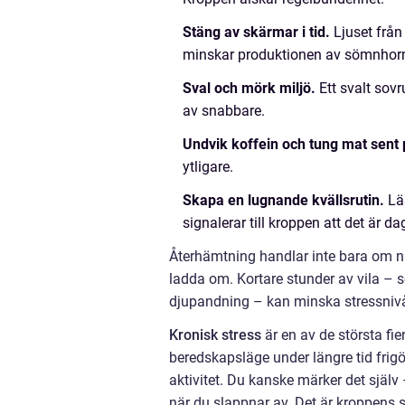
Stäng av skärmar i tid.
Ljuset från 
minskar produktionen av sömnhor
Sval och mörk miljö.
Ett svalt sov
av snabbare.
Undvik koffein och tung mat sent 
ytligare.
Skapa en lugnande kvällsrutin.
Läs
signalerar till kroppen att det är da
Återhämtning handlar inte bara om 
ladda om. Kortare stunder av vila – 
djupandning – kan minska stressnivå
Kronisk stress
är en av de största fie
beredskapsläge under längre tid fri
aktivitet. Du kanske märker det själv
när du slappnar av. Det är kroppens sä