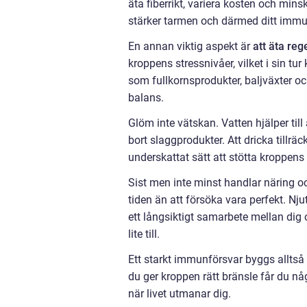
äta fiberrikt, variera kosten och min
stärker tarmen och därmed ditt immu
En annan viktig aspekt är
att äta re
kroppens stressnivåer, vilket i sin 
som fullkornsprodukter, baljväxter och
balans.
Glöm inte vätskan. Vatten hjälper til
bort slaggprodukter. Att dricka tillräck
underskattat sätt att stötta kroppens 
Sist men inte minst handlar näring 
tiden än att försöka vara perfekt. Nj
ett långsiktigt samarbete mellan dig o
lite till.
Ett starkt immunförsvar byggs alltså
du ger kroppen rätt bränsle får du nå
när livet utmanar dig.