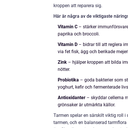
kroppen att reparera sig.
Här är några av de viktigaste näri
Vitamin C
– stärker immunförsvaret o
paprika och broccoli.
Vitamin D
– bidrar till att reglera
via fet fisk, ägg och berikade mejer
Zink
– hjälper kroppen att bilda imm
nötter.
Probiotika
– goda bakterier som stö
yoghurt, kefir och fermenterade liv
Antioxidanter
– skyddar cellerna mo
grönsaker är utmärkta källor.
Tarmen spelar en särskilt viktig roll i
tarmen, och en balanserad tarmflora k