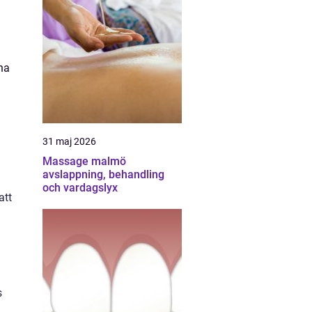
na
31 maj 2026
Massage malmö
avslappning, behandling
och vardagslyx
att
s