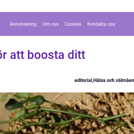
Annonsering
Om oss
Cookies
Kontakta oss
r att boosta ditt
editorial
,
Hälsa och välmåe