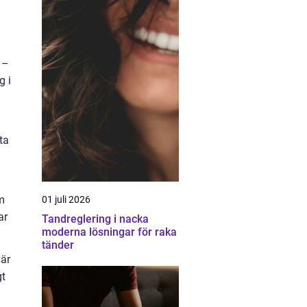
 –
g i
fta
om
01 juli 2026
ar
Tandreglering i nacka
moderna lösningar för raka
tänder
När
gt