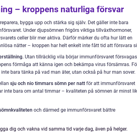
ng – kroppens naturliga försvar
eparera, bygga upp och stärka sig själv. Det gäller inte bara
örsvaret. Under djupsömnen frigörs viktiga tillväxthormoner,
arets celler blir mer aktiva. Därför märker du ofta hur lätt en
nlösa nätter – kroppen har helt enkelt inte fått tid att försvara si
rställning.
Utan tillräcklig vila börjar immunförsvaret försvagas
ppens förmåga att känna igen och bekämpa virus försämras. Fö
r inte bara tänka på vad man äter, utan också på hur man sover.
ellan
sju och nio timmars sömn per natt
för att immunförsvaret
r inte bara om antal timmar – kvaliteten på sömnen är minst li
a sömnkvaliteten
och därmed ge immunförsvaret bättre
gga dig och vakna vid samma tid varje dag, även på helger.