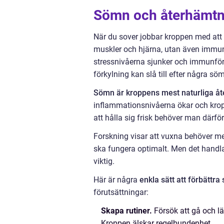
Sömn och återhämtni
När du sover jobbar kroppen med att r
muskler och hjärna, utan även immunf
stressnivåerna sjunker och immunförsv
förkylning kan slå till efter några söm
Sömn är kroppens mest naturliga åte
inflammationsnivåerna ökar och kro
att hålla sig frisk behöver man därfö
Forskning visar att vuxna behöver m
ska fungera optimalt. Men det handla
viktig.
Här är några
enkla sätt att förbättr
förutsättningar:
Skapa rutiner.
Försök att gå och lä
Kroppen älskar regelbundenhet.