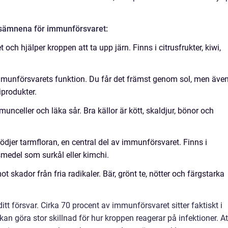
ngsämnena för immunförsvaret:
ch hjälper kroppen att ta upp järn. Finns i citrusfrukter, kiwi,
 immunförsvarets funktion. Du får det främst genom sol, men äve
iprodukter.
unceller och läka sår. Bra källor är kött, skaldjur, bönor och
djer tarmfloran, en central del av immunförsvaret. Finns i
smedel som surkål eller kimchi.
t skador från fria radikaler. Bär, grönt te, nötter och färgstarka
 ditt försvar. Cirka 70 procent av immunförsvaret sitter faktiskt i
an göra stor skillnad för hur kroppen reagerar på infektioner. At