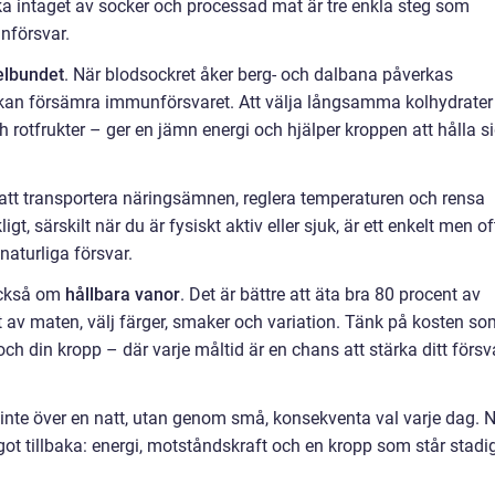
ska intaget av socker och processad mat är tre enkla steg som
nförsvar.
gelbundet
. När blodsockret åker berg- och dalbana påverkas
tur kan försämra immunförsvaret. Att välja långsamma kolhydrater
 rotfrukter – ger en jämn energi och hjälper kroppen att hålla si
l att transportera näringsämnen, reglera temperaturen och rensa
ligt, särskilt när du är fysiskt aktiv eller sjuk, är ett enkelt men o
naturliga försvar.
också om
hållbara vanor
. Det är bättre att äta bra 80 procent av
ut av maten, välj färger, smaker och variation. Tänk på kosten s
ch din kropp – där varje måltid är en chans att stärka ditt försv
 inte över en natt, utan genom små, konsekventa val varje dag. 
got tillbaka: energi, motståndskraft och en kropp som står stadi