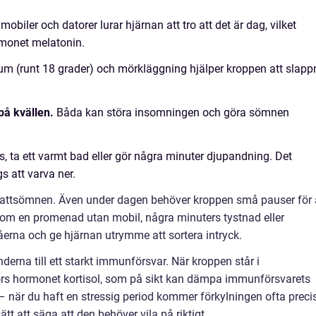
mobiler och datorer lurar hjärnan att tro att det är dag, vilket
monet melatonin.
rum (runt 18 grader) och mörkläggning hjälper kroppen att slapp
på kvällen.
Båda kan störa insomningen och göra sömnen
, ta ett varmt bad eller gör några minuter djupandning. Det
gs att varva ner.
nattsömnen. Även under dagen behöver kroppen små pauser för 
som en promenad utan mobil, några minuters tystnad eller
erna och ge hjärnan utrymme att sortera intryck.
nderna till ett starkt immunförsvar. När kroppen står i
görs hormonet kortisol, som på sikt kan dämpa immunförsvarets
 – när du haft en stressig period kommer förkylningen ofta preci
tt att säga att den behöver vila på riktigt.