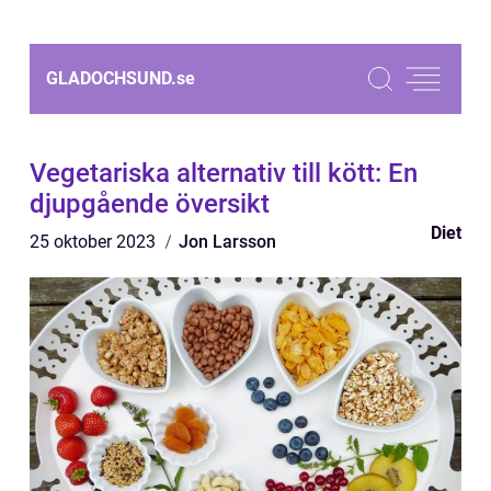
GLADOCHSUND.
se
Vegetariska alternativ till kött: En
djupgående översikt
Diet
25 oktober 2023
Jon Larsson