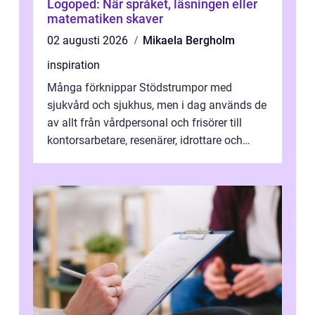
Logoped: När språket, läsningen eller
matematiken skaver
02 augusti 2026
Mikaela Bergholm
inspiration
Många förknippar Stödstrumpor med
sjukvård och sjukhus, men i dag används de
av allt från vårdpersonal och frisörer till
kontorsarbetare, resenärer, idrottare och
gravida. Rätt stödstrumpor kan minska...