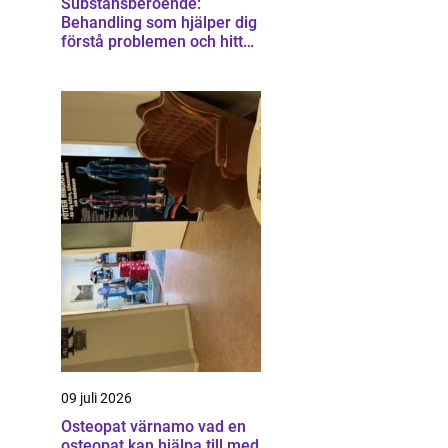
Substansberoende:
Behandling som hjälper dig
förstå problemen och hitta
vägen vidare
09 juli 2026
Osteopat värnamo vad en
osteopat kan hjälpa till med