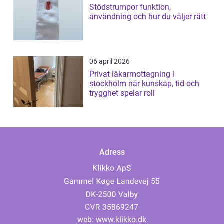
Stödstrumpor funktion,
användning och hur du väljer rätt
06 april 2026
Privat läkarmottagning i
stockholm när kunskap, tid och
trygghet spelar roll
Adress
web:
www.klikko.dk