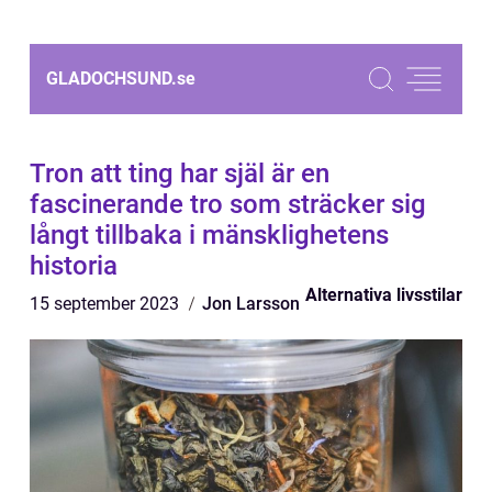
GLADOCHSUND.
se
Tron att ting har själ är en
fascinerande tro som sträcker sig
långt tillbaka i mänsklighetens
historia
Alternativa livsstilar
15 september 2023
Jon Larsson