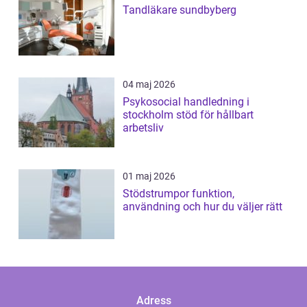
Tandläkare sundbyberg
04 maj 2026
Psykosocial handledning i
stockholm stöd för hållbart
arbetsliv
01 maj 2026
Stödstrumpor funktion,
användning och hur du väljer rätt
Adress