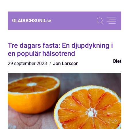
GLADOCHSUND.
se
Tre dagars fasta: En djupdykning i
en populär hälsotrend
Diet
29 september 2023
Jon Larsson