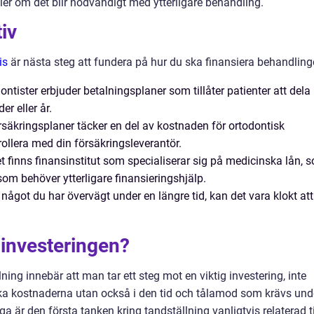
ller om det blir nödvändigt med ytterligare behandling.
iv
is
är nästa steg att fundera på hur du ska finansiera behandling
tister erbjuder betalningsplaner som tillåter patienter att dela
r eller år.
säkringsplaner täcker en del av kostnaden för ortodontisk
rollera med din försäkringsleverantör.
t finns finansinstitut som specialiserar sig på medicinska lån, 
som behöver ytterligare finansieringshjälp.
något du har övervägt under en längre tid, kan det vara klokt att
 investeringen?
ning innebär att man tar ett steg mot en viktig investering, inte
ska kostnaderna utan också i den tid och tålamod som krävs und
är den första tanken kring tandställning vanligtvis relaterad ti