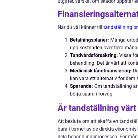
utgifter, särskilt om skador uppstår e
Finansieringsalternat
När du väl känner till
tandställning pr
Betalningsplaner:
Många ortodon
upp kostnaden över flera månade
Tandvårdsförsäkring:
Vissa för
behandling. Det är värt att kont
Medicinsk lånefinansiering:
De
kan vara ett alternativ för dem 
Sparande:
Om tandställning är 
börja spara i förväg.
Är tandställning värt
Att besluta om att skaffa en tandställ
bara i termer av de direkta ekonomi
hela behandlingsprocessen. För många 