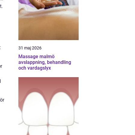
t.
t
31 maj 2026
Massage malmö
avslappning, behandling
r
och vardagslyx
l
ör