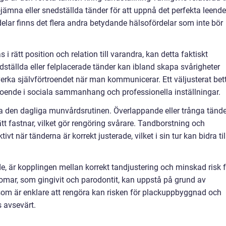
ojämna eller snedställda tänder för att uppnå det perfekta leende
lar finns det flera andra betydande hälsofördelar som inte bör
 i rätt position och relation till varandra, kan detta faktiskt
dställda eller felplacerade tänder kan ibland skapa svårigheter
åverka självförtroendet när man kommunicerar. Ett väljusterat bet
troende i sociala sammanhang och professionella inställningar.
a den dagliga munvårdsrutinen. Överlappande eller trånga tände
t fastnar, vilket gör rengöring svårare. Tandborstning och
vt när tänderna är korrekt justerade, vilket i sin tur kan bidra til
, är kopplingen mellan korrekt tandjustering och minskad risk f
mar, som gingivit och parodontit, kan uppstå på grund av
m är enklare att rengöra kan risken för plackuppbyggnad och
 avsevärt.