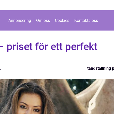
Annonsering
Om oss
Cookies
Kontakta oss
 priset för ett perfekt
tandställning p
m