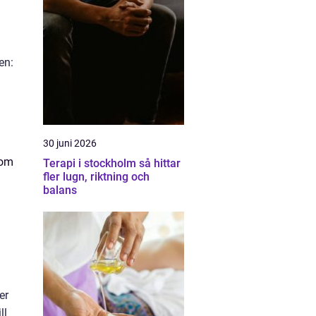
en:
30 juni 2026
som
Terapi i stockholm så hittar
fler lugn, riktning och
balans
er
ll