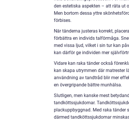
den estetiska aspekten
–
att räta ut 
Men bortom dessa yttre skönhetsförde
förbises.
När tänderna justeras korrekt, placeras
förbättra en individs talförmåga. Sne
med vissa ljud, vilket i sin tur kan p
kan därför ge individen mer självför
Vidare kan raka tänder också förenkl
kan skapa utrymmen där matrester lät
användning av tandtråd blir mer effekti
en övergripande bättre munhälsa.
Slutligen, men kanske mest betydande
tandköttssjukdomar. Tandköttssjukdo
plackuppbyggnad. Med raka tänder so
därmed tandköttssjukdomar minskas