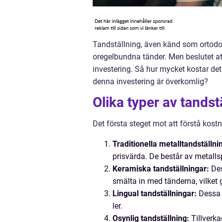
Tandställning, även känd som ortodont
oregelbundna tänder. Men beslutet att r
investering. Så hur mycket kostar det
denna investering är överkomlig?
Olika typer av tands
Det första steget mot att förstå kostn
Traditionella metalltandställni
prisvärda. De består av metall
Keramiska tandställningar:
Des
smälta in med tänderna, vilket
Lingual tandställningar:
Dessa p
ler.
Osynlig tandställning:
Tillverka