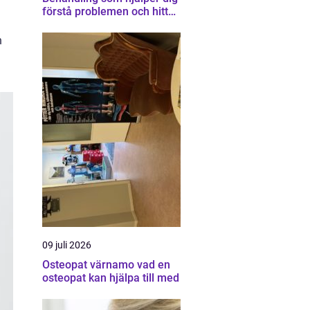
förstå problemen och hitta
vägen vidare
n
09 juli 2026
Osteopat värnamo vad en
osteopat kan hjälpa till med