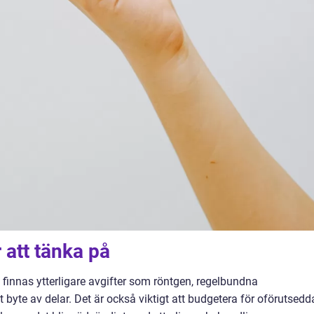
 att tänka på
 finnas ytterligare avgifter som röntgen, regelbundna
t byte av delar. Det är också viktigt att budgetera för oförutsedd