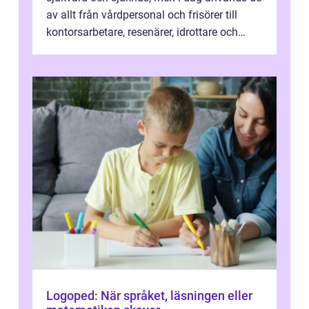
av allt från vårdpersonal och frisörer till
kontorsarbetare, resenärer, idrottare och
gravida. Rätt stödstrumpor kan minska...
Logoped: När språket, läsningen eller