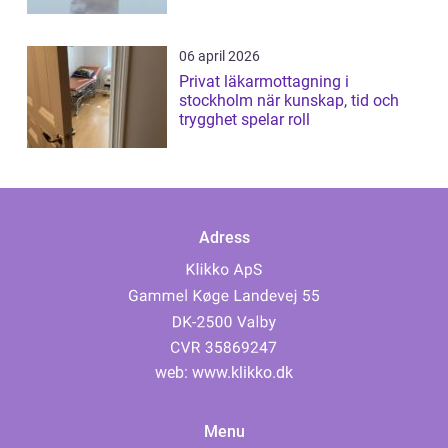
06 april 2026
Privat läkarmottagning i
stockholm när kunskap, tid och
trygghet spelar roll
Adress
web:
www.klikko.dk
Menu