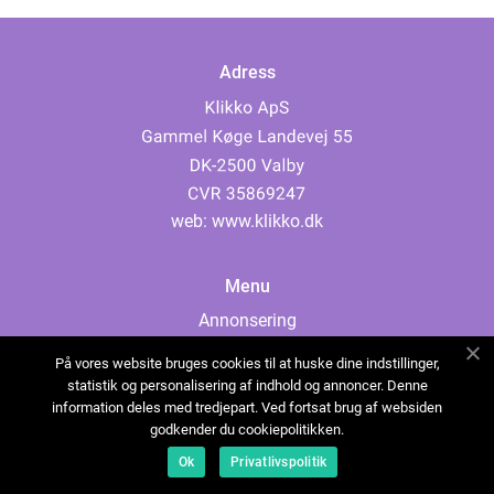
Adress
web:
www.klikko.dk
Menu
Annonsering
Om oss
På vores website bruges cookies til at huske dine indstillinger,
Cookies
statistik og personalisering af indhold og annoncer. Denne
information deles med tredjepart. Ved fortsat brug af websiden
Kontakta oss
godkender du cookiepolitikken.
Sitemap
Ok
Privatlivspolitik