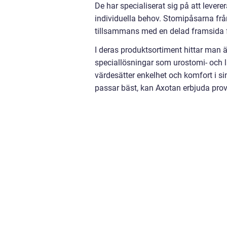
De har specialiserat sig på att leve
individuella behov. Stomipåsarna frå
tillsammans med en delad framsida f
I deras produktsortiment hittar man 
speciallösningar som urostomi- och lå
värdesätter enkelhet och komfort i s
passar bäst, kan Axotan erbjuda prover