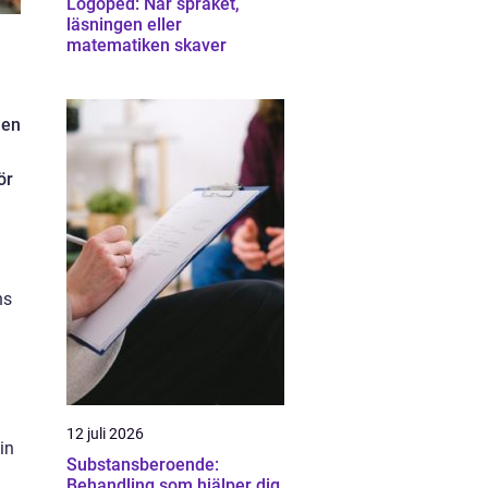
Logoped: När språket,
läsningen eller
matematiken skaver
men
ör
ns
h
12 juli 2026
in
Substansberoende:
Behandling som hjälper dig