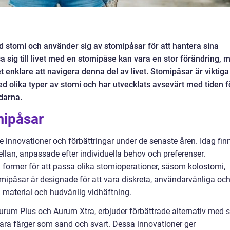
 stomi och använder sig av stomipåsar för att hantera sina
a sig till livet med en stomipåse kan vara en stor förändring, 
t enklare att navigera denna del av livet. Stomipåsar är viktiga
olika typer av stomi och har utvecklats avsevärt med tiden f
ndarna.
mipåsar
innovationer och förbättringar under de senaste åren. Idag fin
ellan, anpassade efter individuella behov och preferenser.
h former för att passa olika stomioperationer, såsom kolostomi,
ipåsar är designade för att vara diskreta, användarvänliga oc
material och hudvänlig vidhäftning.
Aurum Plus och Aurum Xtra, erbjuder förbättrade alternativ med s
ara färger som sand och svart. Dessa innovationer ger