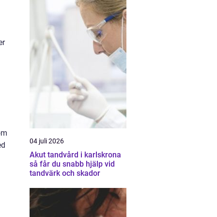
er
h
 om
04 juli 2026
ed
Akut tandvård i karlskrona
så får du snabb hjälp vid
tandvärk och skador