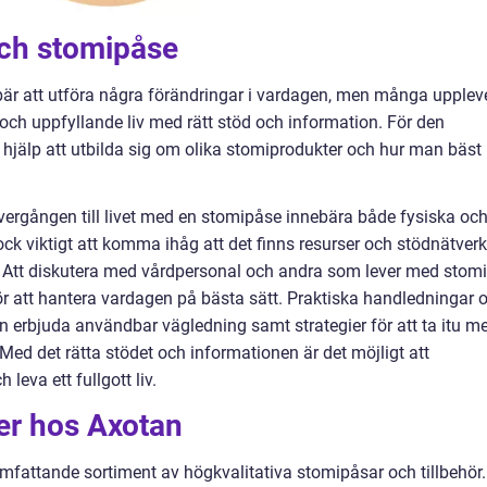
och stomipåse
är att utföra några förändringar i vardagen, men många upplev
vt och uppfyllande liv med rätt stöd och information. För den
hjälp att utbilda sig om olika stomiprodukter och hur man bäst
övergången till livet med en stomipåse innebära både fysiska oc
k viktigt att komma ihåg att det finns resurser och stödnätverk
 Att diskutera med vårdpersonal och andra som lever med stomi
för att hantera vardagen på bästa sätt. Praktiska handledningar
n erbjuda användbar vägledning samt strategier för att ta itu m
ed det rätta stödet och informationen är det möjligt att
 leva ett fullgott liv.
er hos Axotan
omfattande sortiment av högkvalitativa stomipåsar och tillbehör.