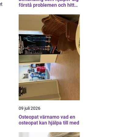
et
förstå problemen och hitta
vägen vidare
09 juli 2026
Osteopat värnamo vad en
osteopat kan hjälpa till med