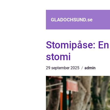
GLADOCHSUND.
se
Stomipåse: En 
stomi
29 september 2025
admin