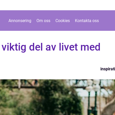
Annonsering
Om oss
Cookies
Kontakta oss
viktig del av livet med
inspirat