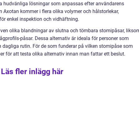
rera hudvänliga lösningar som anpassas efter användarens
n Axotan kommer i flera olika volymer och hålstorlekar,
ör enkel inspektion och vidhäftning.
även olika blandningar av slutna och tömbara stomipåsar, likso
gprofils-påsar. Dessa alternativ är ideala för personer som
in dagliga rutin. För de som funderar på vilken stomipåse som
 för att testa olika alternativ innan man fattar ett beslut.
Läs fler inlägg här