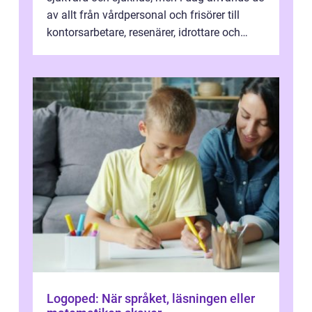
av allt från vårdpersonal och frisörer till
kontorsarbetare, resenärer, idrottare och
gravida. Rätt stödstrumpor kan minska...
Logoped: När språket, läsningen eller