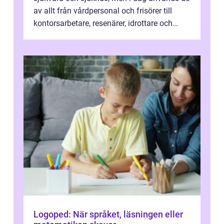
av allt från vårdpersonal och frisörer till
kontorsarbetare, resenärer, idrottare och
gravida. Rätt stödstrumpor kan minska...
Logoped: När språket, läsningen eller