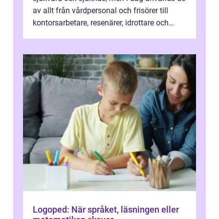
av allt från vårdpersonal och frisörer till
kontorsarbetare, resenärer, idrottare och
gravida. Rätt stödstrumpor kan minska...
Logoped: När språket, läsningen eller