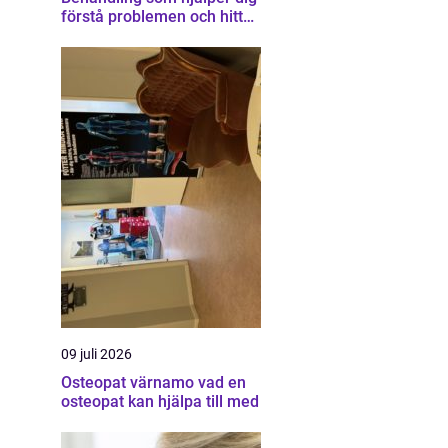
förstå problemen och hitta
vägen vidare
09 juli 2026
Osteopat värnamo vad en
osteopat kan hjälpa till med