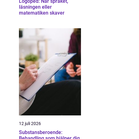
Logoped: När språket,
läsningen eller
matematiken skaver
12 juli 2026
Substansberoende:
Behandling som hjälper dig