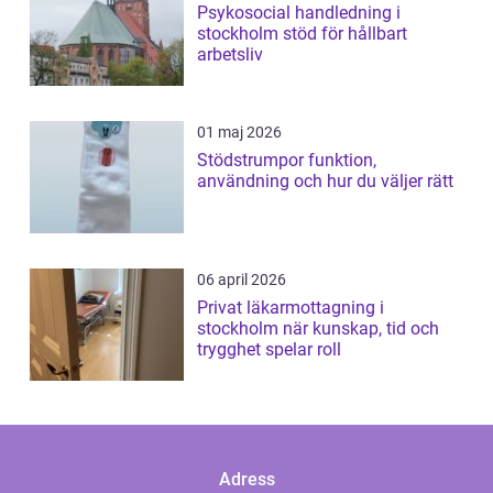
Psykosocial handledning i
stockholm stöd för hållbart
arbetsliv
01 maj 2026
Stödstrumpor funktion,
användning och hur du väljer rätt
06 april 2026
Privat läkarmottagning i
stockholm när kunskap, tid och
trygghet spelar roll
Adress