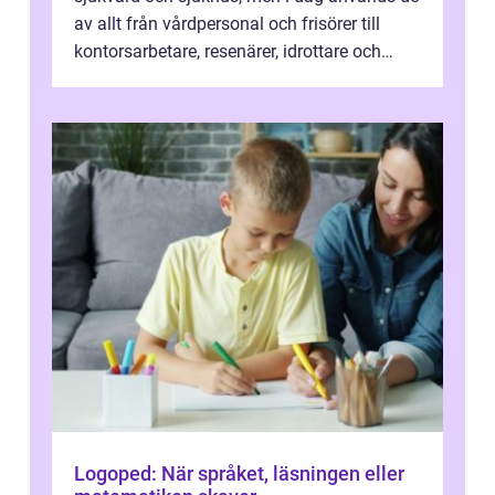
av allt från vårdpersonal och frisörer till
kontorsarbetare, resenärer, idrottare och
gravida. Rätt stödstrumpor kan minska...
Logoped: När språket, läsningen eller