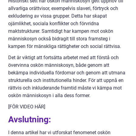
Historiskt sett har oskön människosyn gett upphov till
allvarliga orättvisor, exempelvis slaveri, förtryck och
exkludering av vissa grupper. Detta har skapat
ojämlikhet, sociala konflikter och förvridna
maktstrukturer. Samtidigt har kampen mot oskön
människosyn också bidragit till stora framsteg i
kampen för mänskliga rättigheter och social rättvisa.
Det är viktigt att fortsätta arbetet med att förstå och
övervinna oskön människosyn, både genom att
bekämpa individuella fördomar och genom att utmana
strukturella och institutionella hinder. För att uppnå en
rättvis och inkluderande framtid måste vi kämpa mot
oskön människosyn i alla dess former.
[FÖR VIDEO HÄR]
Avslutning:
I denna artikel har vi utforskat fenomenet oskön