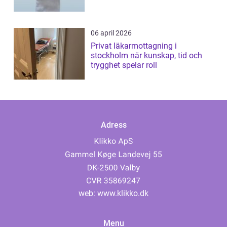
06 april 2026
Privat läkarmottagning i
stockholm när kunskap, tid och
trygghet spelar roll
Adress
web:
www.klikko.dk
Menu