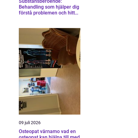
Substansberoende:
Behandling som hjälper dig
förstå problemen och hitta
vägen vidare
09 juli 2026
Osteopat värnamo vad en
osteopat kan hjälpa till med