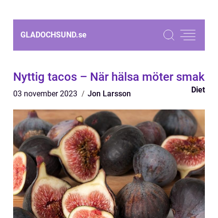
GLADOCHSUND.
se
Nyttig tacos – När hälsa möter smak
Diet
03 november 2023
Jon Larsson