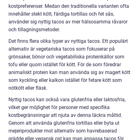
kostpreferenser. Medan den traditionella varianten ofta
innehåller stekt kött, färdiga tortillas och fet sås,
använder sig nyttig tacos av mer hälsosamma råvaror
och tillagningsmetoder.
Det finns flera olika typer av nyttiga tacos. Ett populärt
alternativ är vegetariska tacos som fokuserar på
grönsaker, bönor och vegetabiliska proteinkällor som
tofu eller quorn istället för kött. För de som föredrar
animaliskt protein kan man använda sig av magert kött
som kyckling eller kalkon istället för fetare kött som
nötkött eller fläsk.
Nyttig tacos kan också vara glutenfria eller laktosfria,
vilket ger möjlighet för personer med specifika
kostbegränsningar att njuta av denna läckra måltid.
Genom att använda glutenfria tortillas eller byta ut
mejeriprodukter mot alternativ som havrebaserad
grädde eller vegansk ost kan man anpassa tacos för