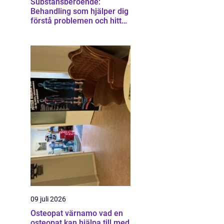
Substansberoende:
Behandling som hjälper dig
förstå problemen och hitta
vägen vidare
09 juli 2026
Osteopat värnamo vad en
osteopat kan hjälpa till med