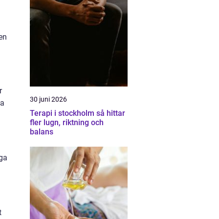
en
r
30 juni 2026
ta
Terapi i stockholm så hittar
fler lugn, riktning och
balans
iga
t