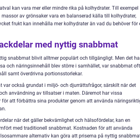
tval kan vara mer eller mindre rika på kolhydrater. Till exempel
 massor av grönsaker vara en balanserad källa till kolhydrater,
et frukt kan innehålla mer kolhydrater än vad du behöver för 
nackdelar med nyttig snabbmat
ig snabbmat blivit alltmer populärt och tillgängligt. Men det ha
älsa och näringsinnehåll blev större i samhället, var snabbmat of
håll samt överdrivna portionsstorlekar.
var också grundat i miljö- och djurrättsfrågor, särskilt när det
 och användning av tillsatser i maten. Däremot har vissa
för att förbättra sina produkter genom att använda näringsrikt
an.
delar när det gäller bekvämlighet och hälsofördelar, kan en
mfört med traditionell snabbmat. Kostnaden för att använda
älsosammare alternativ kan göra att priserna på nyttig snabbma