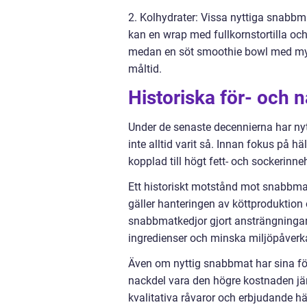
2. Kolhydrater: Vissa nyttiga snabbma
kan en wrap med fullkornstortilla och
medan en söt smoothie bowl med myck
måltid.
Historiska för- och 
Under de senaste decennierna har nytt
inte alltid varit så. Innan fokus på h
kopplad till högt fett- och sockerinne
Ett historiskt motstånd mot snabbmat 
gäller hanteringen av köttproduktion
snabbmatkedjor gjort ansträngningar 
ingredienser och minska miljöpåverk
Även om nyttig snabbmat har sina för
nackdel vara den högre kostnaden jä
kvalitativa råvaror och erbjudande h