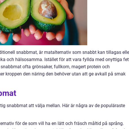
aditionell snabbmat, är matalternativ som snabbt kan tillagas elle
a och hälsosamma. Istället för att vara fyllda med onyttiga fett
ig snabbmat ofta grönsaker, fullkorn, magert protein och
er kroppen den näring den behöver utan att ge avkall på smak
bbmat
ttig snabbmat att välja mellan. Här är några av de populäraste
lternativ för de som vill ha en lätt och fräsch måltid på språng.