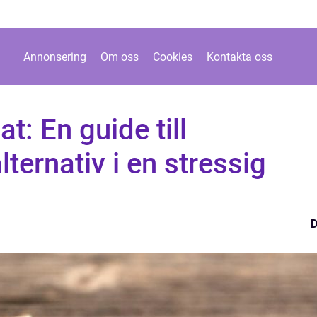
Annonsering
Om oss
Cookies
Kontakta oss
t: En guide till
ernativ i en stressig
D