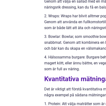
Genom att välja en sallad med en män
näringsrik dressing, kan du få en ba
2. Wraps: Wraps har blivit alltmer po
Genom att använda en fullkornstortill
som är både lätt att äta och näringsri
3. Bowlar: Bowlar, som smoothie bowls 
snabbmat. Genom att kombinera en bas
och bär kan du skapa en välsmakand
4. Hälsosamma burgare: Burgare beh
magert kött, eller ännu bättre, en veg
som är full av näring.
Kvantitativa mätnin
Det är viktigt att förstå kvantitativa
några exempel på sådana mätningar
1. Protein: Att välja maträtter som är r