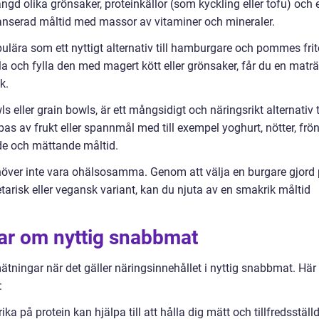
gd olika grönsaker, proteinkällor (som kyckling eller tofu) och 
lanserad måltid med massor av vitaminer och mineraler.
pulära som ett nyttigt alternativ till hamburgare och pommes frit
a och fylla den med magert kött eller grönsaker, får du en maträ
k.
eller grain bowls, är ett mångsidigt och näringsrikt alternativ ti
 av frukt eller spannmål med till exempel yoghurt, nötter, frö
e och mättande måltid.
över inte vara ohälsosamma. Genom att välja en burgare gjord
etarisk eller vegansk variant, kan du njuta av en smakrik måltid
gar om nyttig snabbmat
 mätningar när det gäller näringsinnehållet i nyttig snabbmat. Här
:
ika på protein kan hjälpa till att hålla dig mätt och tillfredsställ