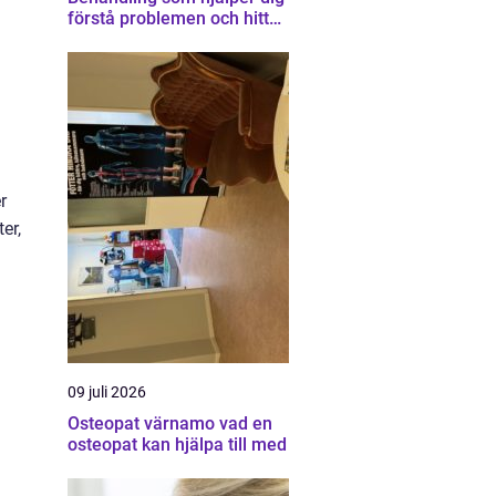
förstå problemen och hitta
vägen vidare
r
er,
09 juli 2026
Osteopat värnamo vad en
osteopat kan hjälpa till med