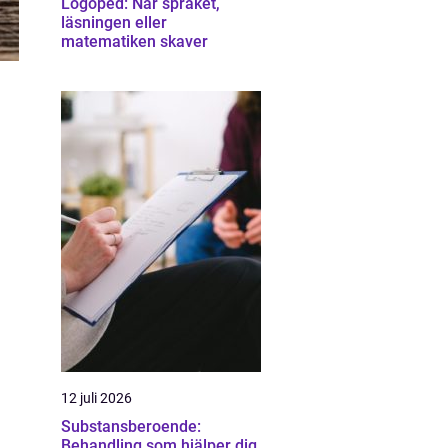
Logoped: När språket,
läsningen eller
matematiken skaver
a
12 juli 2026
Substansberoende:
Behandling som hjälper dig