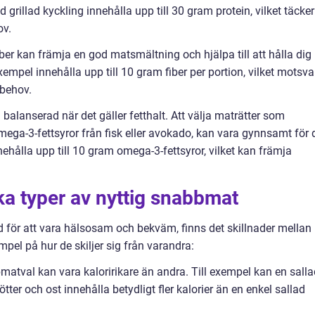
 grillad kyckling innehålla upp till 30 gram protein, vilket täcker
ov.
fiber kan främja en god matsmältning och hjälpa till att hålla dig
empel innehålla upp till 10 gram fiber per portion, vilket motsva
rbehov.
balanserad när det gäller fetthalt. Att välja maträtter som
ega-3-fettsyror från fisk eller avokado, kan vara gynnsamt för 
nehålla upp till 10 gram omega-3-fettsyror, vilket kan främja
ika typer av nyttig snabbmat
d för att vara hälsosam och bekväm, finns det skillnader mellan
empel på hur de skiljer sig från varandra:
bmatval kan vara kaloririkare än andra. Till exempel kan en sall
tter och ost innehålla betydligt fler kalorier än en enkel sallad