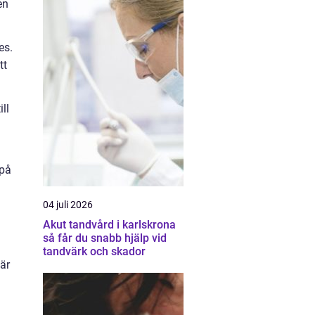
en
es.
tt
ll
n
 på
04 juli 2026
Akut tandvård i karlskrona
så får du snabb hjälp vid
tandvärk och skador
 är
d