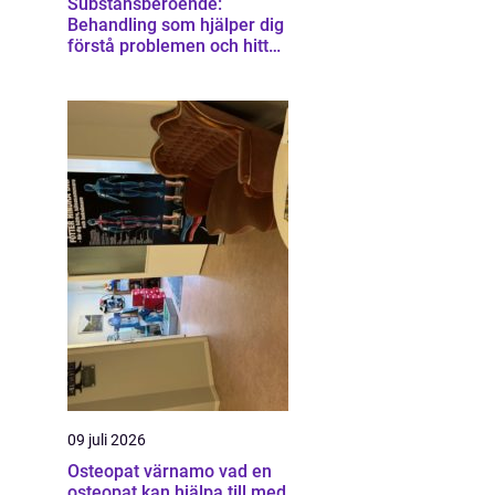
Substansberoende:
Behandling som hjälper dig
förstå problemen och hitta
vägen vidare
09 juli 2026
Osteopat värnamo vad en
osteopat kan hjälpa till med