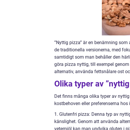
”Nyttig pizza” är en benämning som 
de traditionella versionerna, med fok
samtidigt som man behåller den härli
göra pizza nyttig, till exempel genom 
alternativ, använda fettsnålare ost
Olika typer av ”nyttig
Det finns många olika typer av nyttig 
kostbehoven eller preferenserna hos i
1. Glutenfri pizza: Denna typ av nytt
känslighet. Genom att använda altern
vetemjöl kan man undvika gluten i p