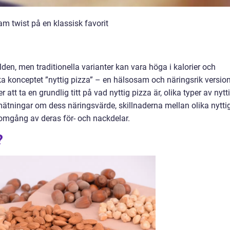
m twist på en klassisk favorit
lden, men traditionella varianter kan vara höga i kalorier och
ka konceptet ”nyttig pizza” – en hälsosam och näringsrik versio
tt ta en grundlig titt på vad nyttig pizza är, olika typer av nytt
 mätningar om dess näringsvärde, skillnaderna mellan olika nytti
nomgång av deras för- och nackdelar.
?