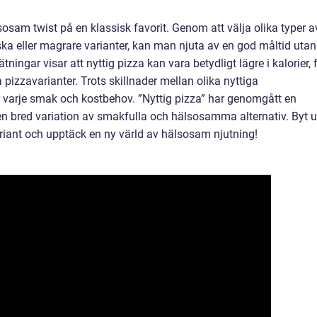
sosam twist på en klassisk favorit. Genom att välja olika typer a
iska eller magrare varianter, kan man njuta av en god måltid utan
ingar visar att nyttig pizza kan vara betydligt lägre i kalorier, f
 pizzavarianter. Trots skillnader mellan olika nyttiga
för varje smak och kostbehov. ”Nyttig pizza” har genomgått en
 en bred variation av smakfulla och hälsosamma alternativ. Byt u
ariant och upptäck en ny värld av hälsosam njutning!