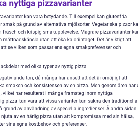
ka nyttiga pizzavarianter
zavarianter kan vara betydande. Till exempel kan glutenfria
r smak på grund av alternativa mjölsorter. Vegetariska pizzor k
n fräsch och krispig smakupplevelse. Magrare pizzavarianter ka
en mättnadskänsla utan att öka kaloriintaget. Det är viktigt att
ör att se vilken som passar ens egna smakpreferenser och
ackdelar med olika typer av nyttig pizza
negativ underton, då många har ansett att det är omöjligt att
ska smaken och konsistensen av en pizza. Men genom åren har 
, vilket har resulterat i många framsteg inom nyttiga
g pizza kan vara att vissa varianter kan sakna den traditionella
på grund av användning av speciella ingredienser. Å andra sidan
 njuta av en härlig pizza utan att kompromissa med sin hälsa,
er sina egna kostbehov och preferenser.