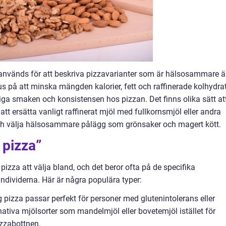
används för att beskriva pizzavarianter som är hälsosammare 
us på att minska mängden kalorier, fett och raffinerade kolhydrat
ga smaken och konsistensen hos pizzan. Det finns olika sätt at
att ersätta vanligt raffinerat mjöl med fullkornsmjöl eller andra
 och välja hälsosammare pålägg som grönsaker och magert kött.
 pizza”
pizza att välja bland, och det beror ofta på de specifika
ndividerna. Här är några populära typer:
ig pizza passar perfekt för personer med glutenintolerans eller
ativa mjölsorter som mandelmjöl eller bovetemjöl istället för
izzabottnen.