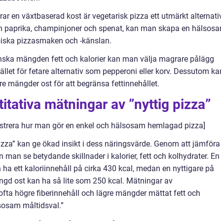
rar en växtbaserad kost är vegetarisk pizza ett utmärkt alternati
m paprika, champinjoner och spenat, kan man skapa en hälsos
siska pizzasmaken och -känslan.
inska mängden fett och kalorier kan man välja magrare pålägg
tället för fetare alternativ som pepperoni eller korv. Dessutom ka
e mängder ost för att begränsa fettinnehållet.
itativa mätningar av ”nyttig pizza”
rera hur man gör en enkel och hälsosam hemlagad pizza]
izza” kan ge ökad insikt i dess näringsvärde. Genom att jämföra
n man se betydande skillnader i kalorier, fett och kolhydrater. En
 ha ett kaloriinnehåll på cirka 430 kcal, medan en nyttigare på
gd ost kan ha så lite som 250 kcal. Mätningar av
r ofta högre fiberinnehåll och lägre mängder mättat fett och
lsosam måltidsval.”