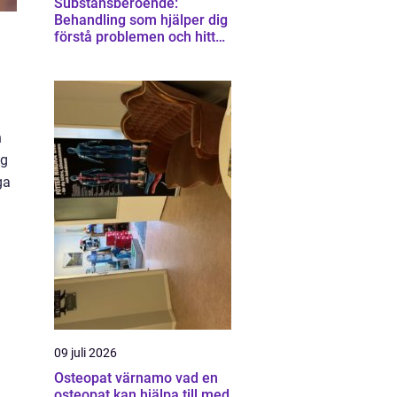
Substansberoende:
Behandling som hjälper dig
förstå problemen och hitta
vägen vidare
n
ig
ga
09 juli 2026
Osteopat värnamo vad en
osteopat kan hjälpa till med