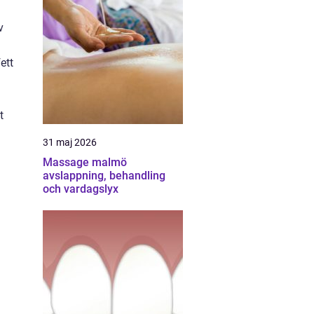
v
ett
t
31 maj 2026
Massage malmö
avslappning, behandling
och vardagslyx