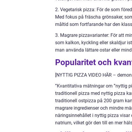
2. Vegetarisk pizza: För de som föred
Med fokus på fräscha grönsaker, so
måltid som fortfarande har den klas
3. Magrare pizzavarianter: För att m
som kalkon, kyckling eller skaldjur is
man använda lättare ostar eller mindr
Popularitet och kvant
[NYTTIG PIZZA VIDEO HÄR – demonst
”Kvantitativa mätningar om ”nyttig p
traditionell pizza med nyttig pizza ka
traditionell ostpizza på 200 gram kan
magrare ingredienser och mindre män
näringsinnehållet i nyttig pizza visa
natrium, vilket gör den till en mer hä