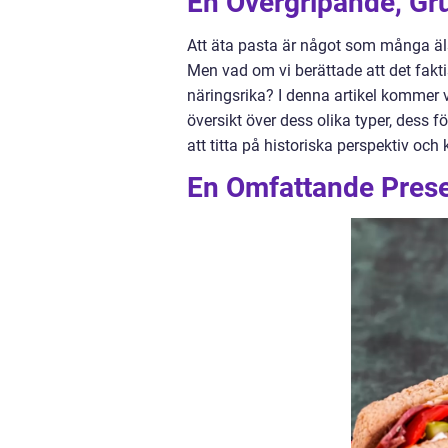
En Övergripande, Gru
Att äta pasta är något som många älsk
Men vad om vi berättade att det faktis
näringsrika? I denna artikel kommer v
översikt över dess olika typer, dess f
att titta på historiska perspektiv oc
En Omfattande Presen