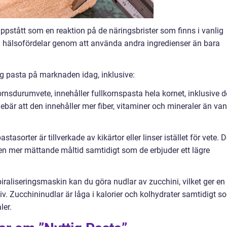
ppstått som en reaktion på de näringsbrister som finns i vanlig
ra hälsofördelar genom att använda andra ingredienser än bara
tig pasta på marknaden idag, inklusive:
ornsdurumvete, innehåller fullkornspasta hela kornet, inklusive d
ebär att den innehåller mer fiber, vitaminer och mineraler än van
astasorter är tillverkade av kikärtor eller linser istället för vete. 
er en mer mättande måltid samtidigt som de erbjuder ett lägre
iraliseringsmaskin kan du göra nudlar av zucchini, vilket ger en
v. Zucchininudlar är låga i kalorier och kolhydrater samtidigt s
ler.