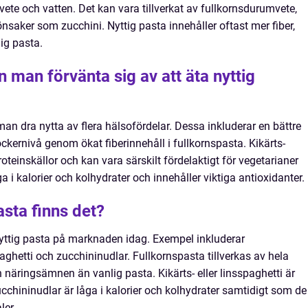
ete och vatten. Det kan vara tillverkat av fullkornsdurumvete,
grönsaker som zucchini. Nyttig pasta innehåller oftast mer fiber,
ig pasta.
n man förvänta sig av att äta nyttig
an dra nytta av flera hälsofördelar. Dessa inkluderar en bättre
kernivå genom ökat fiberinnehåll i fullkornspasta. Kikärts-
proteinskällor och kan vara särskilt fördelaktigt för vegetarianer
 i kalorier och kolhydrater och innehåller viktiga antioxidanter.
asta finns det?
 nyttig pasta på marknaden idag. Exempel inkluderar
spaghetti och zucchininudlar. Fullkornspasta tillverkas av hela
h näringsämnen än vanlig pasta. Kikärts- eller linsspaghetti är
ucchininudlar är låga i kalorier och kolhydrater samtidigt som de
ler.