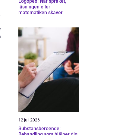
Logoped: När språket,
läsningen eller
matematiken skaver
.
e
å
12 juli 2026
Substansberoende:
Behandling som hjälper dig