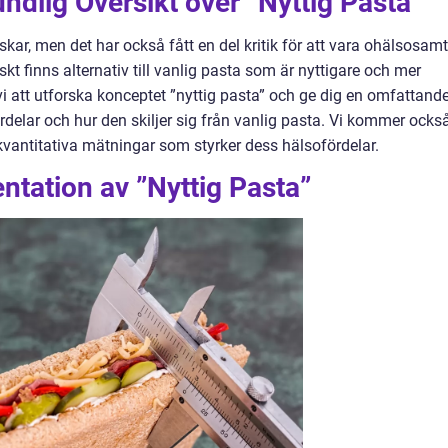
ndlig Översikt över ”Nyttig Pasta”
ar, men det har också fått en del kritik för att vara ohälsosamt
kt finns alternativ till vanlig pasta som är nyttigare och mer
i att utforska konceptet ”nyttig pasta” och ge dig en omfattand
ördelar och hur den skiljer sig från vanlig pasta. Vi kommer ocks
h kvantitativa mätningar som styrker dess hälsofördelar.
tation av ”Nyttig Pasta”