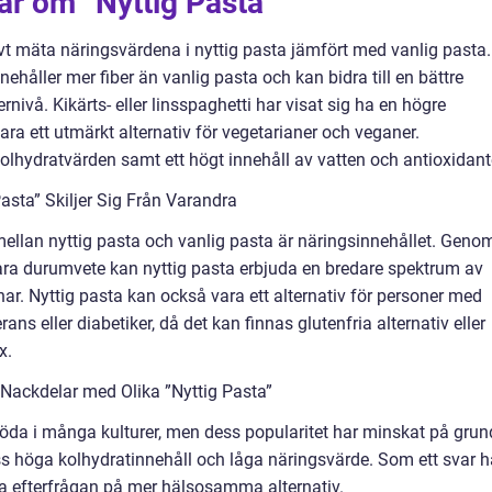
ar om ”Nyttig Pasta”
tivt mäta näringsvärdena i nyttig pasta jämfört med vanlig pasta.
nnehåller mer fiber än vanlig pasta och kan bidra till en bättre
ivå. Kikärts- eller linsspaghetti har visat sig ha en högre
ara ett utmärkt alternativ för vegetarianer och veganer.
kolhydratvärden samt ett högt innehåll av vatten och antioxidant
asta” Skiljer Sig Från Varandra
ellan nyttig pasta och vanlig pasta är näringsinnehållet. Geno
ara durumvete kan nyttig pasta erbjuda en bredare spektrum av
. Nyttig pasta kan också vara ett alternativ för personer med
ans eller diabetiker, då det kan finnas glutenfria alternativ eller
x.
Nackdelar med Olika ”Nyttig Pasta”
sföda i många kulturer, men dess popularitet har minskat på grun
höga kolhydratinnehåll och låga näringsvärde. Som ett svar h
ta efterfrågan på mer hälsosamma alternativ.