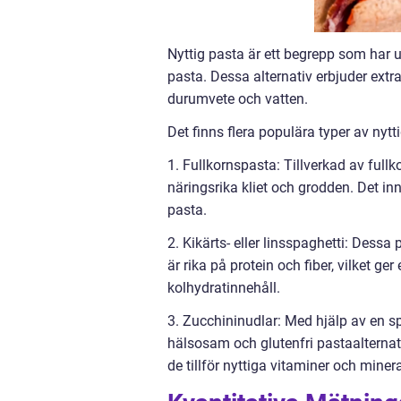
Nyttig pasta är ett begrepp som har u
pasta. Dessa alternativ erbjuder ext
durumvete och vatten.
Det finns flera populära typer av nyt
1. Fullkornspasta: Tillverkad av fullk
näringsrika kliet och grodden. Det inn
pasta.
2. Kikärts- eller linsspaghetti: Dessa p
är rika på protein och fiber, vilket g
kolhydratinnehåll.
3. Zucchininudlar: Med hjälp av en sp
hälsosam och glutenfri pastaalternati
de tillför nyttiga vitaminer och minera