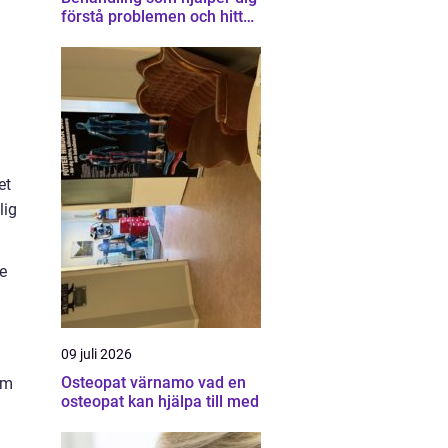
förstå problemen och hitta
vägen vidare
et
lig
De
09 juli 2026
Osteopat värnamo vad en
om
osteopat kan hjälpa till med