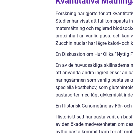
Kvantitativa Mätning
Forskning har gjorts för att kvantita
Studier har visat att fullkornspasta i
matsmältning och reglerad blodsockern
proteinhalt än vanlig pasta och kan v
Zucchininudlar har lägre kalori- och 
En Diskussion om Hur Olika ”Nyttig P
En av de huvudsakliga skillnaderna m
att använda andra ingredienser än b
näringsämnen som vanlig pasta saknar
speciella kostbehov, som glutenintoler
pastasorter med lågt glykemiskt inde
En Historisk Genomgång av För- och 
Historiskt sett har pasta varit en ba
av den ökade medvetenheten om dess 
nyttig pasta kommit fram för att mö