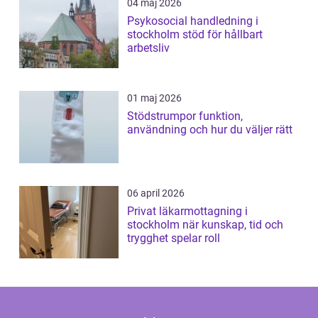
04 maj 2026
Psykosocial handledning i
stockholm stöd för hållbart
arbetsliv
01 maj 2026
Stödstrumpor funktion,
användning och hur du väljer rätt
06 april 2026
Privat läkarmottagning i
stockholm när kunskap, tid och
trygghet spelar roll