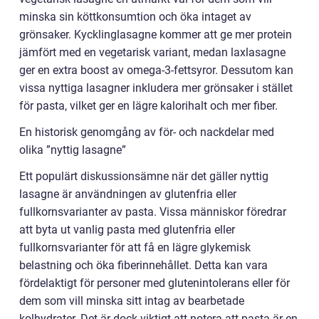
minska sin köttkonsumtion och öka intaget av
grönsaker. Kycklinglasagne kommer att ge mer protein
jämfört med en vegetarisk variant, medan laxlasagne
ger en extra boost av omega-3-fettsyror. Dessutom kan
vissa nyttiga lasagner inkludera mer grönsaker i stället
för pasta, vilket ger en lägre kalorihalt och mer fiber.
En historisk genomgång av för- och nackdelar med
olika ”nyttig lasagne”
Ett populärt diskussionsämne när det gäller nyttig
lasagne är användningen av glutenfria eller
fullkornsvarianter av pasta. Vissa människor föredrar
att byta ut vanlig pasta med glutenfria eller
fullkornsvarianter för att få en lägre glykemisk
belastning och öka fiberinnehållet. Detta kan vara
fördelaktigt för personer med glutenintolerans eller för
dem som vill minska sitt intag av bearbetade
kolhydrater. Det är dock viktigt att notera att pasta är en