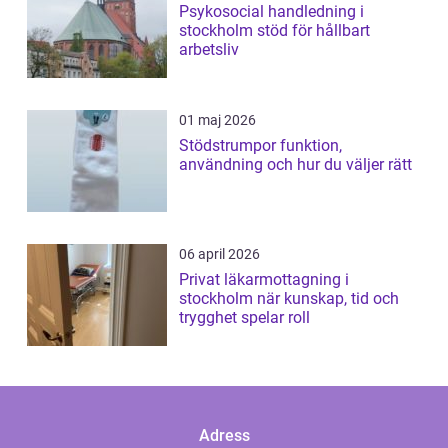
Psykosocial handledning i
stockholm stöd för hållbart
arbetsliv
01 maj 2026
Stödstrumpor funktion,
användning och hur du väljer rätt
06 april 2026
Privat läkarmottagning i
stockholm när kunskap, tid och
trygghet spelar roll
Adress