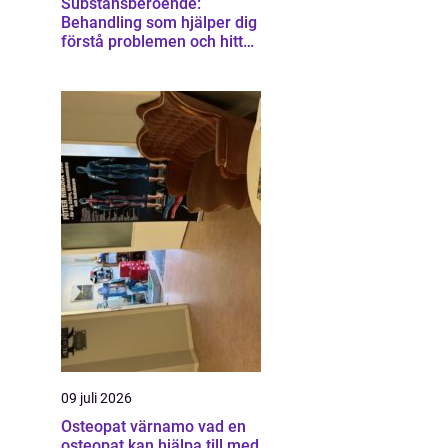
Substansberoende:
Behandling som hjälper dig
förstå problemen och hitta
vägen vidare
09 juli 2026
Osteopat värnamo vad en
osteopat kan hjälpa till med