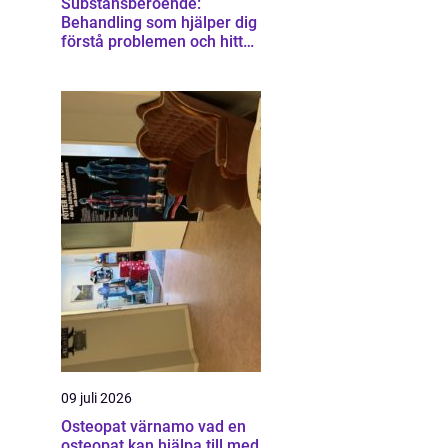
Substansberoende:
Behandling som hjälper dig
förstå problemen och hitta
vägen vidare
09 juli 2026
Osteopat värnamo vad en
osteopat kan hjälpa till med