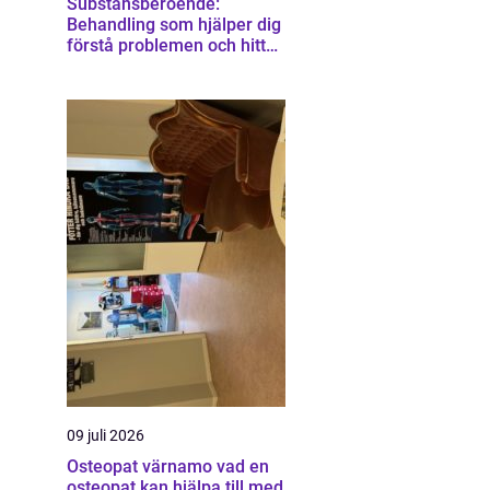
Substansberoende:
Behandling som hjälper dig
förstå problemen och hitta
vägen vidare
09 juli 2026
Osteopat värnamo vad en
osteopat kan hjälpa till med