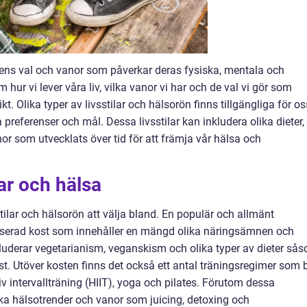
dens val och vanor som påverkar deras fysiska, mentala och
hur vi lever våra liv, vilka vanor vi har och de val vi gör som
t. Olika typer av livsstilar och hälsorön finns tillgängliga för os
 preferenser och mål. Dessa livsstilar kan inkludera olika dieter,
 som utvecklats över tid för att främja vår hälsa och
lar och hälsa
sstilar och hälsorön att välja bland. En populär och allmänt
lanserad kost som innehåller en mängd olika näringsämnen och
nkluderar vegetarianism, veganskism och olika typer av dieter så
. Utöver kosten finns det också ett antal träningsregimer som b
iv intervallträning (HIIT), yoga och pilates. Förutom dessa
lika hälsotrender och vanor som juicing, detoxing och