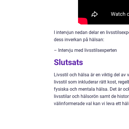
I intervjun nedan delar en livsstilsex
dess inverkan på hälsan:
– Intervju med livsstilsexperten
Slutsats
Livsstil och hälsa är en viktig del a
livsstil som inkluderar rätt kost, r
fysiska och mentala hälsa. Det är oc
livsstilar och hälsorön samt de hist
välinformerade val kan vi leva ett hä