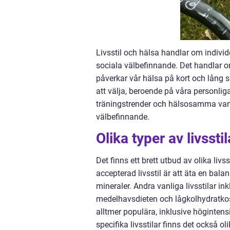
Livsstil och hälsa handlar om indivi
sociala välbefinnande. Det handlar om 
påverkar vår hälsa på kort och lång sik
att välja, beroende på våra personliga
träningstrender och hälsosamma vanor
välbefinnande.
Olika typer av livssti
Det finns ett brett utbud av olika liv
accepterad livsstil är att äta en ba
mineraler. Andra vanliga livsstilar i
medelhavsdieten och lågkolhydratkost
alltmer populära, inklusive högintens
specifika livsstilar finns det också o