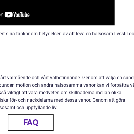
pert sina tankar om betydelsen av att leva en hälsosam livsstil o
v vårt välmående och vårt välbefinnande. Genom att välja en sund
egelbunden motion och andra hälsosamma vanor kan vi förbättra v
kså viktigt att vara medveten om skillnaderna mellan olika
oriska för- och nackdelarna med dessa vanor. Genom att göra
lsosamt och uppfyllande liv.
FAQ