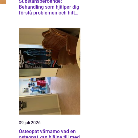
Substansberoende:
Behandling som hjälper dig
förstå problemen och hitta
vägen vidare
09 juli 2026
Osteopat värnamo vad en
osteopat kan hjälpa till med