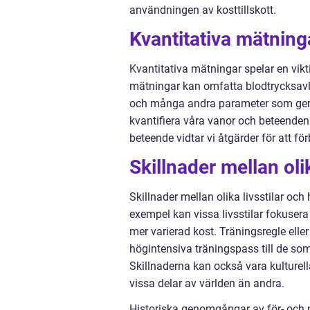
användningen av kosttillskott.
Kvantitativa mätninga
Kvantitativa mätningar spelar en vikt
mätningar kan omfatta blodtrycksavlä
och många andra parameter som ger 
kvantifiera våra vanor och beteenden k
beteende vidtar vi åtgärder för att f
Skillnader mellan oli
Skillnader mellan olika livsstilar och 
exempel kan vissa livsstilar fokusera
mer varierad kost. Träningsregle elle
högintensiva träningspass till de so
Skillnaderna kan också vara kulturell
vissa delar av världen än andra.
Historiska genomgångar av för- och n