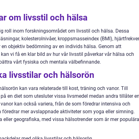
r om livsstil och hälsa
ig roll inom forskningsområdet om livsstil och hälsa. Dessa
sningar, kolesterolnivåer, kroppsmasseindex (BMI), hjärtfrekve
en objektiv bedömning av en individs hälsa. Genom att
an vi få en klar bild av hur vår livsstil påverkar vår hälsa och
örbättra vårt fysiska och mentala välbefinnande.
ka livsstilar och hälsorön
hälsorön kan vara relaterade till kost, träning och vanor. Till
 på en diet som utesluter vissa livsmedel medan andra tillåter e
r vanor kan också variera, från de som föredrar intensiva och
m föredrar mer avslappnade aktiviteter som yoga eller simning.
a eller geografiska, med vissa hälsotrender som är mer populära
ackdelar med olika livsstilar och hälsorön