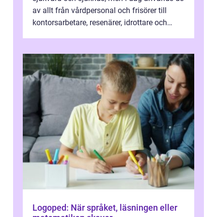
av allt från vårdpersonal och frisörer till
kontorsarbetare, resenärer, idrottare och
gravida. Rätt stödstrumpor kan minska...
Logoped: När språket, läsningen eller