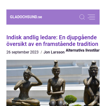
GLADOCHSUND.
se
Indisk andlig ledare: En djupgående
översikt av en framstående tradition
Alternativa livsstilar
26 september 2023
Jon Larsson