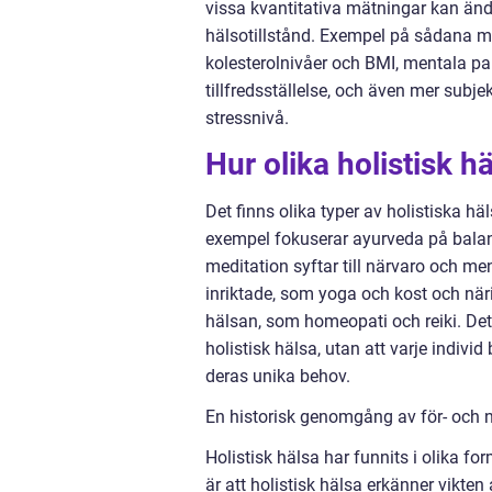
vissa kvantitativa mätningar kan ä
hälsotillstånd. Exempel på sådana m
kolesterolnivåer och BMI, mentala p
tillfredsställelse, och även mer subj
stressnivå.
Hur olika holistisk häl
Det finns olika typer av holistiska h
exempel fokuserar ayurveda på balan
meditation syftar till närvaro och me
inriktade, som yoga och kost och n
hälsan, som homeopati och reiki. Det är
holistisk hälsa, utan att varje indiv
deras unika behov.
En historisk genomgång av för- och n
Holistisk hälsa har funnits i olika fo
är att holistisk hälsa erkänner vikt