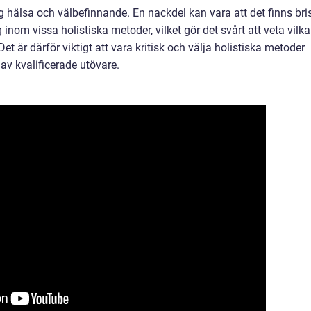
 hälsa och välbefinnande. En nackdel kan vara att det finns bri
inom vissa holistiska metoder, vilket gör det svårt att veta vilka
t är därför viktigt att vara kritisk och välja holistiska metoder
v kvalificerade utövare.