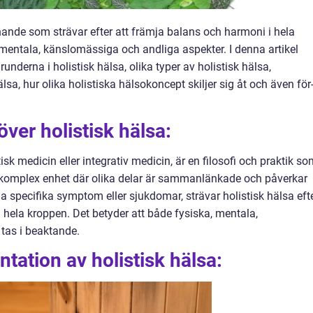
nande som strävar efter att främja balans och harmoni i hela
mentala, känslomässiga och andliga aspekter. I denna artikel
underna i holistisk hälsa, olika typer av holistisk hälsa,
lsa, hur olika holistiska hälsokoncept skiljer sig åt och även för
över holistisk hälsa:
sk medicin eller integrativ medicin, är en filosofi och praktik s
 komplex enhet där olika delar är sammanlänkade och påverkar
la specifika symptom eller sjukdomar, strävar holistisk hälsa eft
 hela kroppen. Det betyder att både fysiska, mentala,
tas i beaktande.
tation av holistisk hälsa: