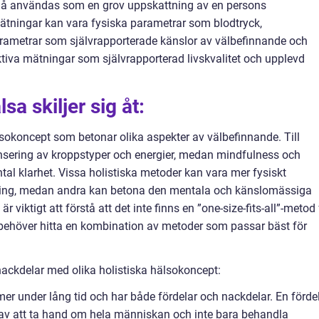
ndå användas som en grov uppskattning av en persons
ätningar kan vara fysiska parametrar som blodtryck,
arametrar som självrapporterade känslor av välbefinnande och
ektiva mätningar som självrapporterad livskvalitet och upplevd
sa skiljer sig åt:
älsokoncept som betonar olika aspekter av välbefinnande. Till
sering av kroppstyper och energier, medan mindfulness och
ntal klarhet. Vissa holistiska metoder kan vara mer fysiskt
äring, medan andra kan betona den mentala och känslomässiga
 viktigt att förstå att det inte finns en ”one-size-fits-all”-metod 
id behöver hitta en kombination av metoder som passar bäst för
ackdelar med olika holistiska hälsokoncept:
rmer under lång tid och har både fördelar och nackdelar. En förde
en av att ta hand om hela människan och inte bara behandla