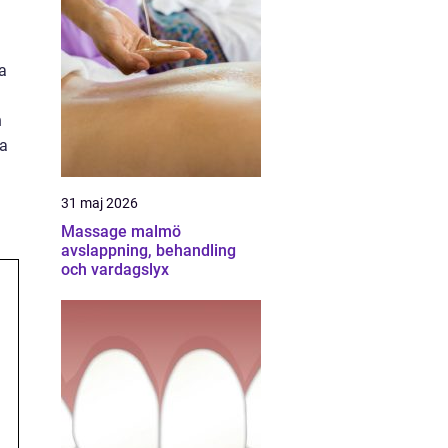
a
n
ka
31 maj 2026
Massage malmö
avslappning, behandling
och vardagslyx