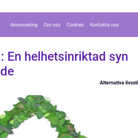
Annonsering
Om oss
Cookies
Kontakta oss
: En helhetsinriktad syn
nde
Alternativa livssti