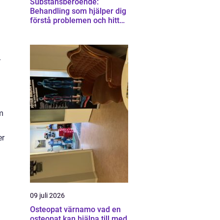
Substansberoende:
Behandling som hjälper dig
förstå problemen och hitta
vägen vidare
-
om
er
09 juli 2026
Osteopat värnamo vad en
osteopat kan hjälpa till med