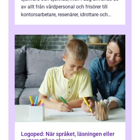
av allt från vårdpersonal och frisörer till
kontorsarbetare, resenärer, idrottare och
gravida. Rätt stödstrumpor kan minska...
Logoped: När språket, läsningen eller